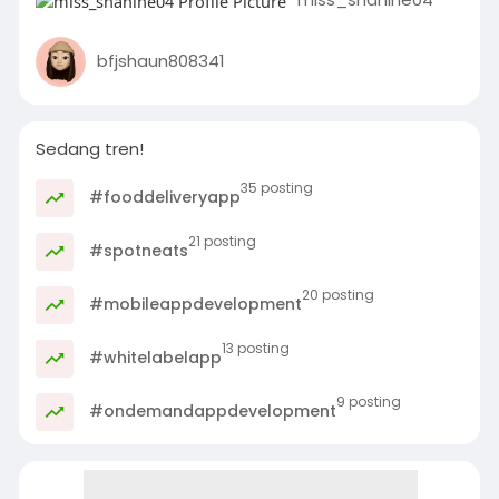
bfjshaun808341
Sedang tren!
35 posting
#fooddeliveryapp
21 posting
#spotneats
20 posting
#mobileappdevelopment
13 posting
#whitelabelapp
9 posting
#ondemandappdevelopment