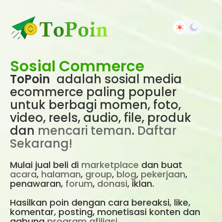
Sosial Commerce
ToPoin
adalah sosial media
ecommerce paling populer
untuk berbagi momen, foto,
video, reels, audio, file, produk
dan
mencari teman
.
Daftar
Sekarang!
Mulai jual beli di
marketplace
dan buat
acara
,
halaman
,
group
,
blog
,
pekerjaan
,
penawaran,
forum
,
donasi
, iklan.
Hasilkan poin dengan cara bereaksi, like,
komentar, posting, monetisasi konten dan
gabung
program afiliasi
.