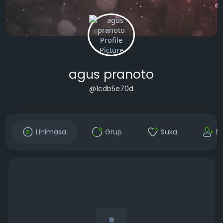
agus pranoto
@1cdb5e70d
Linimasa
Grup
Suka
M