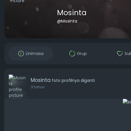
Mosinta
@Mosinta
Linimasa
Grup
Su
Mosinta
foto profilnya diganti
3 tahun