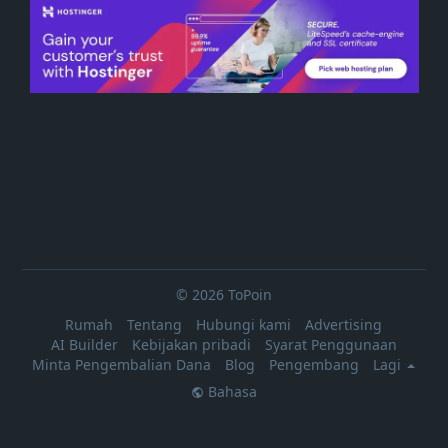
© 2026 ToPoin
Rumah
Tentang
Hubungi kami
Advertising
AI Builder
Kebijakan pribadi
Syarat Penggunaan
Minta Pengembalian Dana
Blog
Pengembang
Lagi
Bahasa