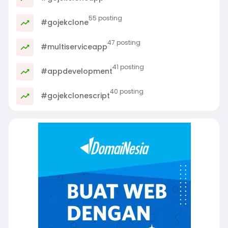
55 posting
#gojekclone
47 posting
#multiserviceapp
41 posting
#appdevelopment
40 posting
#gojekclonescript