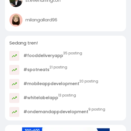
steveharrington
milangallard96
Sedang tren!
35 posting
#fooddeliveryapp
21 posting
#spotneats
20 posting
#mobileappdevelopment
13 posting
#whitelabelapp
9 posting
#ondemandappdevelopment