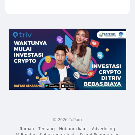
© 2026 ToPoin
Rumah
Tentang
Hubungi kami
Advertising
AI Builder
Kebijakan pribadi
Syarat Penggunaan