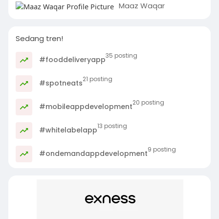
Maaz Waqar
Sedang tren!
35 posting
#fooddeliveryapp
21 posting
#spotneats
20 posting
#mobileappdevelopment
13 posting
#whitelabelapp
9 posting
#ondemandappdevelopment