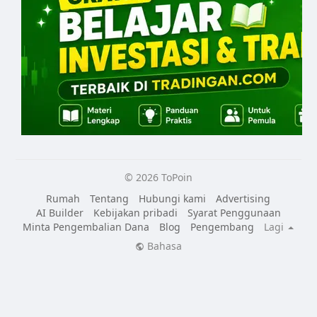
© 2026 ToPoin
Rumah
Tentang
Hubungi kami
Advertising
AI Builder
Kebijakan pribadi
Syarat Penggunaan
Minta Pengembalian Dana
Blog
Pengembang
Lagi
Bahasa