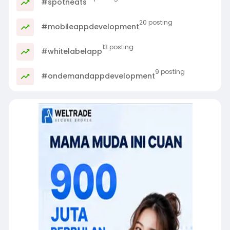
#spotneats
20 posting
#mobileappdevelopment
13 posting
#whitelabelapp
9 posting
#ondemandappdevelopment