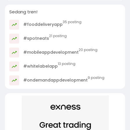
Sedang tren!
35 posting
#fooddeliveryapp
21 posting
#spotneats
20 posting
#mobileappdevelopment
13 posting
#whitelabelapp
9 posting
#ondemandappdevelopment