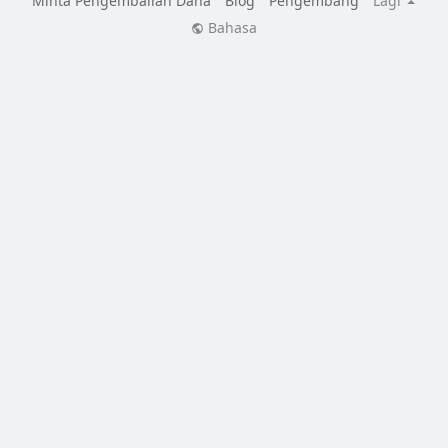
Minta Pengembalian Dana
Blog
Pengembang
Lagi
Bahasa