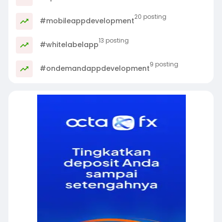
20 posting
#mobileappdevelopment
13 posting
#whitelabelapp
9 posting
#ondemandappdevelopment