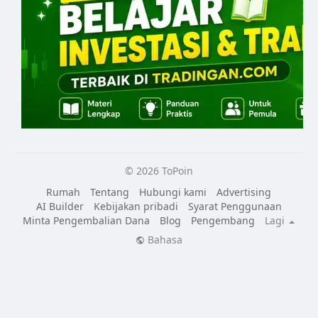
© 2026 ToPoin
Rumah
Tentang
Hubungi kami
Advertising
AI Builder
Kebijakan pribadi
Syarat Penggunaan
Minta Pengembalian Dana
Blog
Pengembang
Lagi
Bahasa