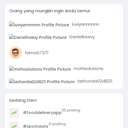
Orang yang mungkin ingin Anda temui
luviyannnnnn
Daniellreevy
famati7371
mohisolutions
lashonda02d825
Sedang tren!
35 posting
#fooddeliveryapp
21 posting
#spotneats