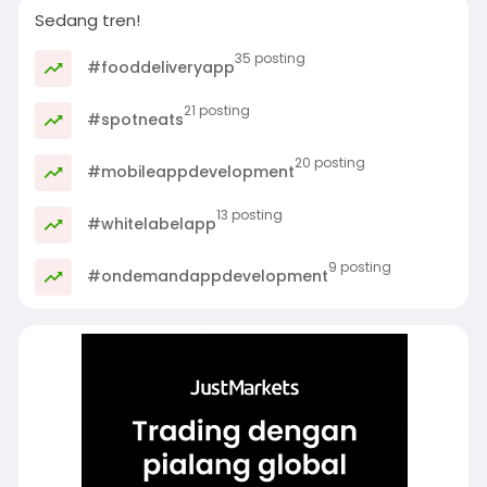
Sedang tren!
35 posting
#fooddeliveryapp
21 posting
#spotneats
20 posting
#mobileappdevelopment
13 posting
#whitelabelapp
9 posting
#ondemandappdevelopment