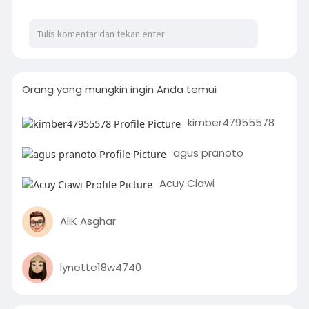
Orang yang mungkin ingin Anda temui
kimber47955578
agus pranoto
Acuy Ciawi
AliK Asghar
lynette18w4740