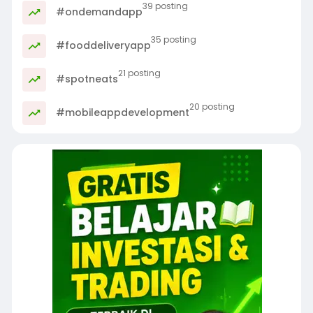
39 posting
#ondemandapp
35 posting
#fooddeliveryapp
21 posting
#spotneats
20 posting
#mobileappdevelopment