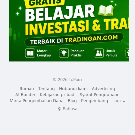
© 2026 ToPoin
Rumah
Tentang
Hubungi kami
Advertising
AI Builder
Kebijakan pribadi
Syarat Penggunaan
Minta Pengembalian Dana
Blog
Pengembang
Lagi
Bahasa