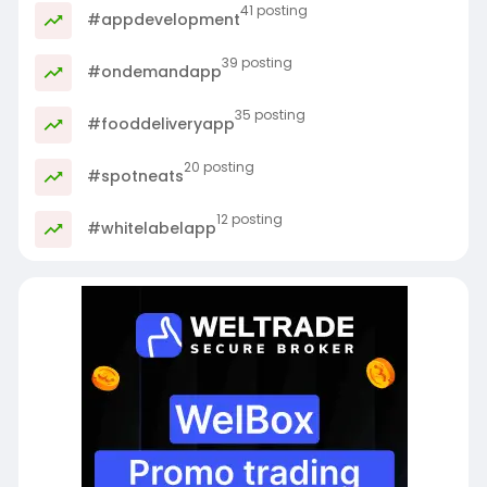
41 posting
#appdevelopment
39 posting
#ondemandapp
35 posting
#fooddeliveryapp
20 posting
#spotneats
12 posting
#whitelabelapp