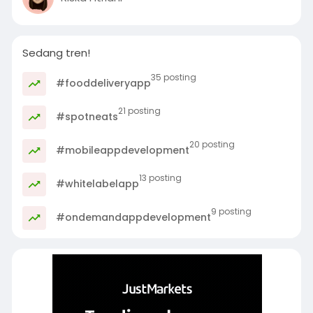
Sedang tren!
35 posting
#fooddeliveryapp
21 posting
#spotneats
20 posting
#mobileappdevelopment
13 posting
#whitelabelapp
9 posting
#ondemandappdevelopment