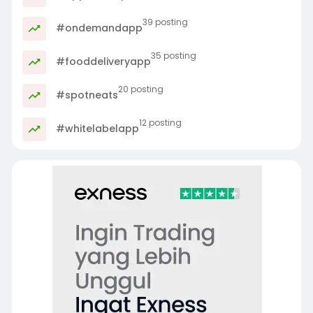
39 posting
#ondemandapp
35 posting
#fooddeliveryapp
20 posting
#spotneats
12 posting
#whitelabelapp