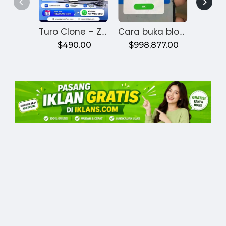
Turo Clone – Zipprr — From Idea to Bookings This Month
Cara buka blokir bws mobile banking terblokir
$490.00
$998,877.00