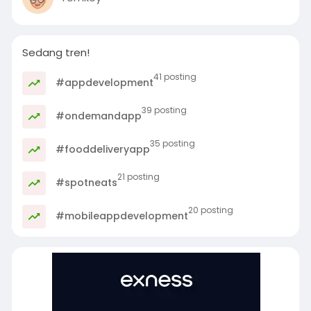
Sedang tren!
41 posting
#appdevelopment
39 posting
#ondemandapp
35 posting
#fooddeliveryapp
21 posting
#spotneats
20 posting
#mobileappdevelopment