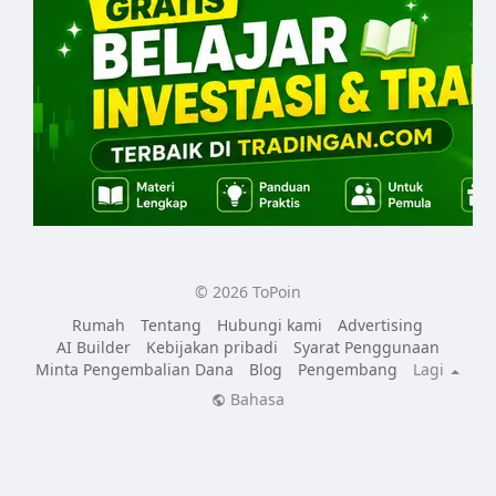
© 2026 ToPoin
Rumah
Tentang
Hubungi kami
Advertising
AI Builder
Kebijakan pribadi
Syarat Penggunaan
Minta Pengembalian Dana
Blog
Pengembang
Lagi
Bahasa