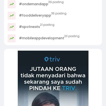
39 posting
#ondemandapp
35 posting
#fooddeliveryapp
21 posting
#spotneats
20 posting
#mobileappdevelopment