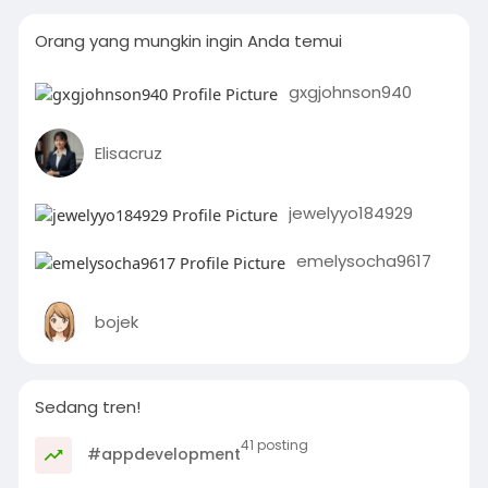
Orang yang mungkin ingin Anda temui
gxgjohnson940
Elisacruz
jewelyyo184929
emelysocha9617
bojek
Sedang tren!
41 posting
#appdevelopment