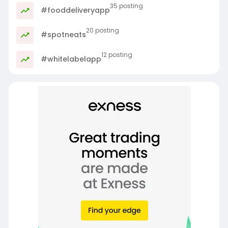
35 posting
#fooddeliveryapp
20 posting
#spotneats
12 posting
#whitelabelapp