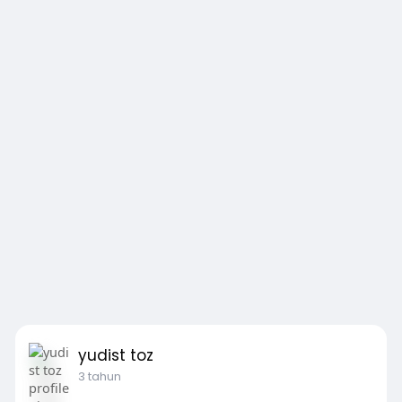
yudist toz
3 tahun