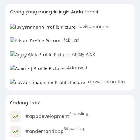
Orang yang mungkin ingin Anda temui
luviyannnnnn
fck_ari
Anjay Alok
Adams J
davva ramadhann
Sedang tren!
41 posting
#appdevelopment
39 posting
#ondemandapp