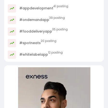
41 posting
#appdevelopment
39 posting
#ondemandapp
35 posting
#fooddeliveryapp
20 posting
#spotneats
12 posting
#whitelabelapp