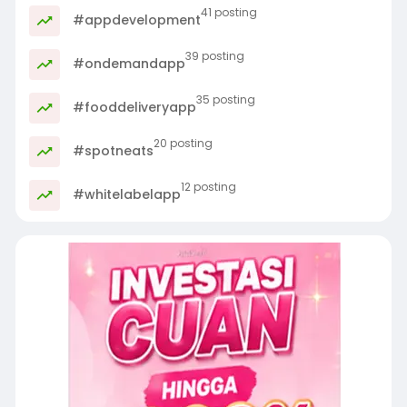
41 posting
#appdevelopment
39 posting
#ondemandapp
35 posting
#fooddeliveryapp
20 posting
#spotneats
12 posting
#whitelabelapp