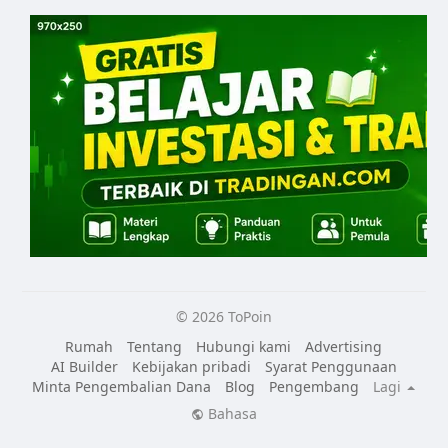
© 2026 ToPoin
Rumah
Tentang
Hubungi kami
Advertising
AI Builder
Kebijakan pribadi
Syarat Penggunaan
Minta Pengembalian Dana
Blog
Pengembang
Lagi
Bahasa