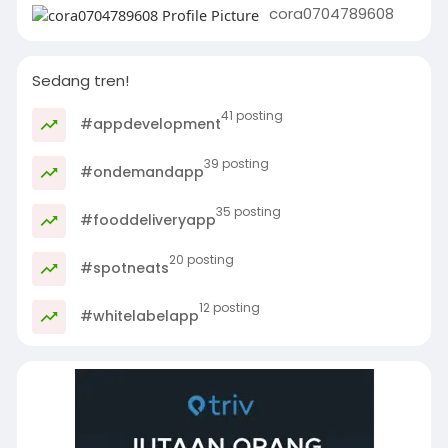
cora0704789608
Sedang tren!
41 posting
#appdevelopment
39 posting
#ondemandapp
35 posting
#fooddeliveryapp
20 posting
#spotneats
12 posting
#whitelabelapp