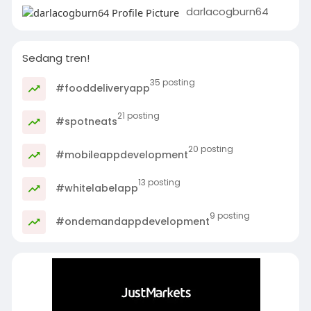
darlacogburn64
Sedang tren!
35 posting
#fooddeliveryapp
21 posting
#spotneats
20 posting
#mobileappdevelopment
13 posting
#whitelabelapp
9 posting
#ondemandappdevelopment