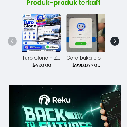
Produk-produk terkait
$
Turo Clone – Zipprr — From Idea to Bookings This Month
Cara buka blokir bws mobile banking terblokir
$490.00
$998,877.00