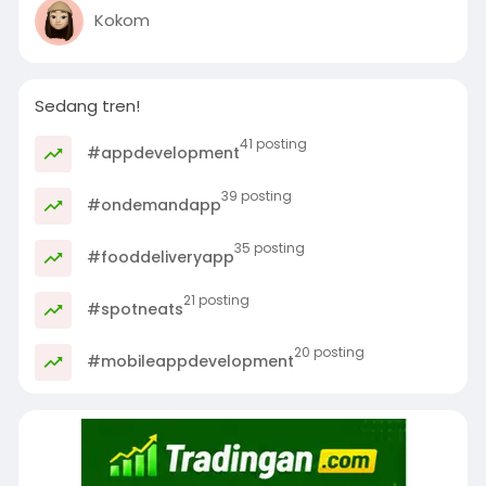
Kokom
Sedang tren!
41 posting
#appdevelopment
39 posting
#ondemandapp
35 posting
#fooddeliveryapp
21 posting
#spotneats
20 posting
#mobileappdevelopment