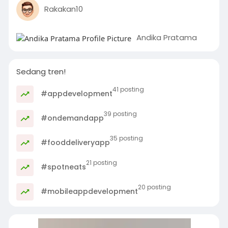
Rakakan10
Andika Pratama
Sedang tren!
41 posting
#appdevelopment
39 posting
#ondemandapp
35 posting
#fooddeliveryapp
21 posting
#spotneats
20 posting
#mobileappdevelopment