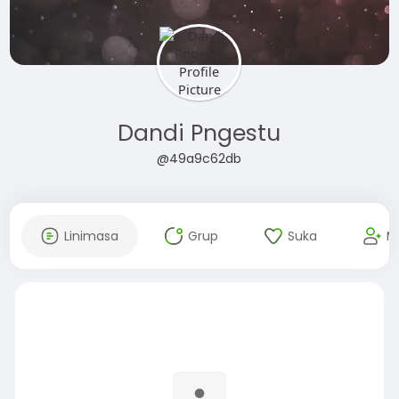
Dandi Pngestu
@49a9c62db
Linimasa
Grup
Suka
M