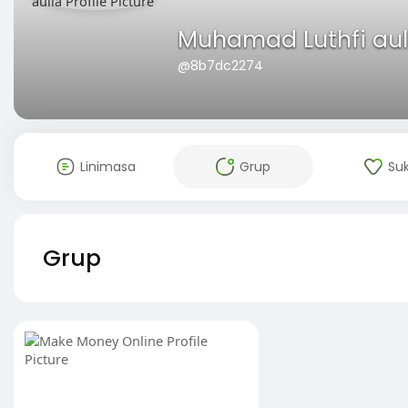
Muhamad Luthfi aul
@8b7dc2274
Linimasa
Grup
Su
Grup