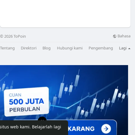
Bahasa
© 2026 ToPoin
Tentang
Direktori
Blog
Hubungi kami
Pengembang
Lagi
X
situs web kami.
Belajarlah lagi