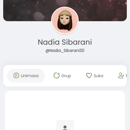
Nadia Sibarani
@Nadia_Sibarani30
Linimasa
Grup
Suka
M