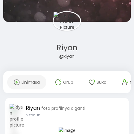
Riyan
@Riyan
Linimasa
Grup
Suka
M
Riyan
foto profilnya diganti
2 tahun