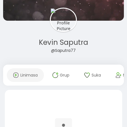
Kevin Saputra
@Saputra77
Linimasa
Grup
Suka
M