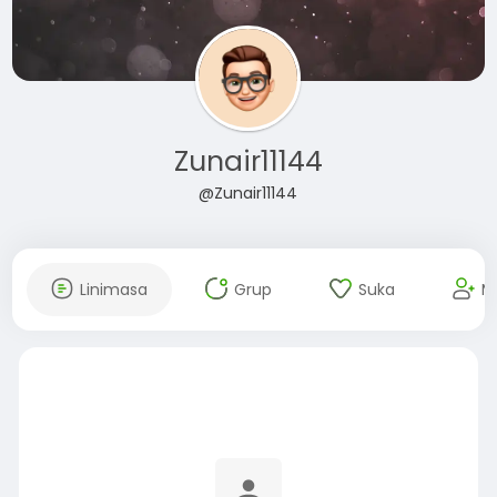
Zunair11144
@Zunair11144
Linimasa
Grup
Suka
M