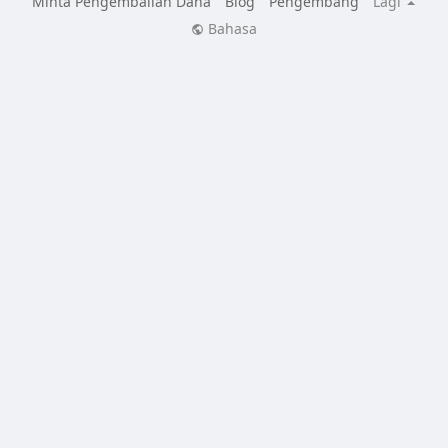
Minta Pengembalian Dana
Blog
Pengembang
Lagi
Bahasa