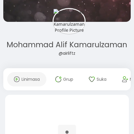
Mohammad Alif Kamarulzaman
@airliftz
Linimasa
Grup
Suka
M