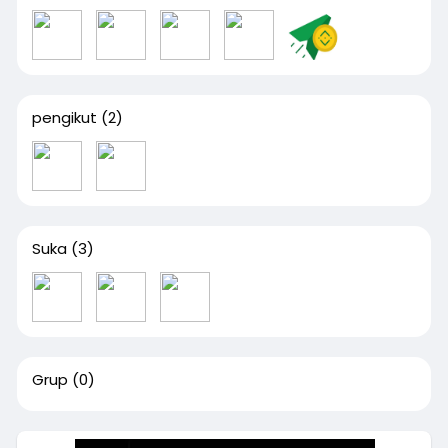
pengikut
(2)
Suka
(3)
Grup
(0)