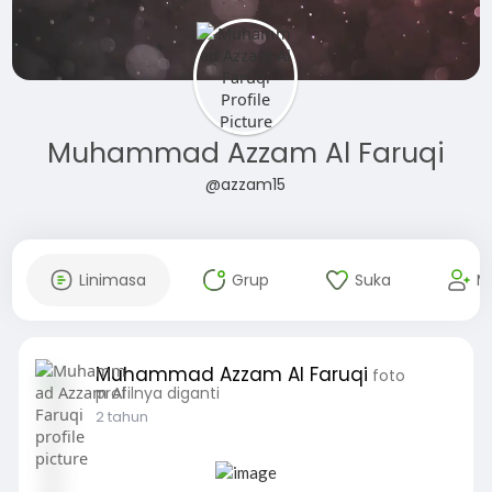
Muhammad Azzam Al Faruqi
@azzam15
Linimasa
Grup
Suka
M
Muhammad Azzam Al Faruqi
foto
profilnya diganti
2 tahun