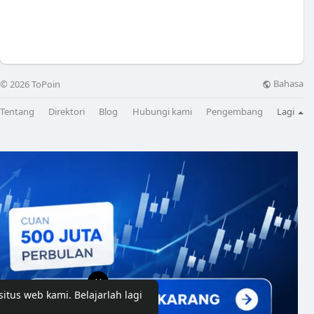
Bahasa
© 2026 ToPoin
Tentang
Direktori
Blog
Hubungi kami
Pengembang
Lagi
X
situs web kami.
Belajarlah lagi