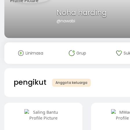
Noha harding
@nawabi
Linimasa
Grup
Su
pengikut
Anggota keluarga