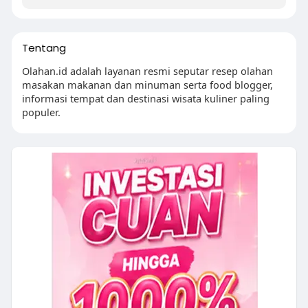
Tentang
Olahan.id adalah layanan resmi seputar resep olahan
masakan makanan dan minuman serta food blogger,
informasi tempat dan destinasi wisata kuliner paling
populer.