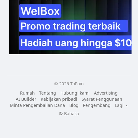
© 2026 ToPoin
Rumah
Tentang
Hubungi kami
Advertising
AI Builder
Kebijakan pribadi
Syarat Penggunaan
Minta Pengembalian Dana
Blog
Pengembang
Lagi
Bahasa