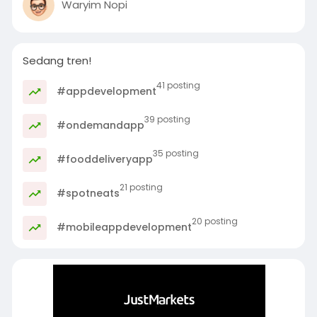
Waryim Nopi
Sedang tren!
41 posting
#appdevelopment
39 posting
#ondemandapp
35 posting
#fooddeliveryapp
21 posting
#spotneats
20 posting
#mobileappdevelopment