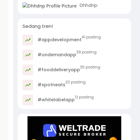
Dhhdnp
Sedang tren!
41 posting
#appdevelopment
39 posting
#ondemandapp
35 posting
#fooddeliveryapp
20 posting
#spotneats
12 posting
#whitelabelapp