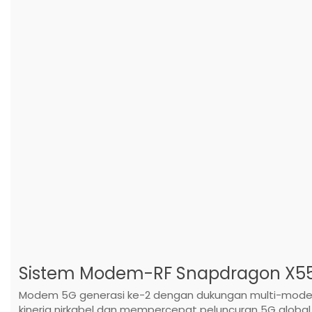
Sistem Modem-RF Snapdragon X5
Modem 5G generasi ke-2 dengan dukungan multi-mode t
kinerja nirkabel dan mempercepat peluncuran 5G global