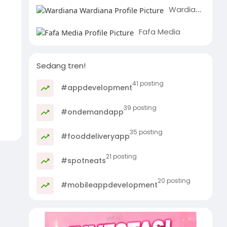
Wardiana Wardiana
Fafa Media
Sedang tren!
41 posting
#appdevelopment
39 posting
#ondemandapp
35 posting
#fooddeliveryapp
21 posting
#spotneats
20 posting
#mobileappdevelopment