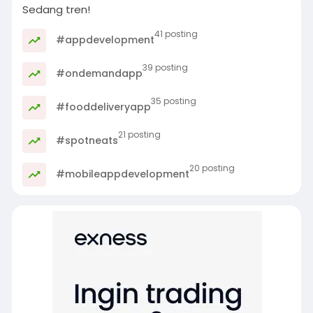
Sedang tren!
41 posting
#appdevelopment
39 posting
#ondemandapp
35 posting
#fooddeliveryapp
21 posting
#spotneats
20 posting
#mobileappdevelopment