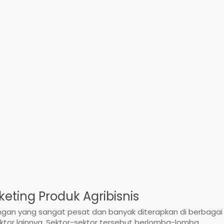
keting Produk Agribisnis
angan yang sangat pesat dan banyak diterapkan di berbagai
n sektor lainnya. Sektor-sektor tersebut berlomba-lomba