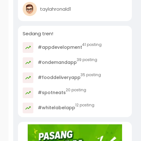
taylahronald1
Sedang tren!
41 posting
#appdevelopment
39 posting
#ondemandapp
35 posting
#fooddeliveryapp
20 posting
#spotneats
12 posting
#whitelabelapp