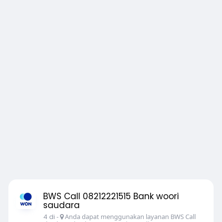
BWS Call 08212221515 Bank woori
saudara
4 di
-
Anda dapat menggunakan layanan BWS Call