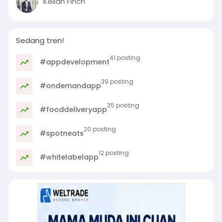
Kellan Finch
Sedang tren!
41 posting
#appdevelopment
39 posting
#ondemandapp
35 posting
#fooddeliveryapp
20 posting
#spotneats
12 posting
#whitelabelapp