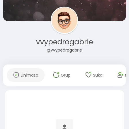
vvypedrogabrie
@vvypedrogabrie
Linimasa
Grup
Suka
M