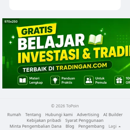
© 2026 ToPoin
Rumah
Tentang
Hubungi kami
Advertising
AI Builder
Kebijakan pribadi
Syarat Penggunaan
Minta Pengembalian Dana
Blog
Pengembang
Lagi