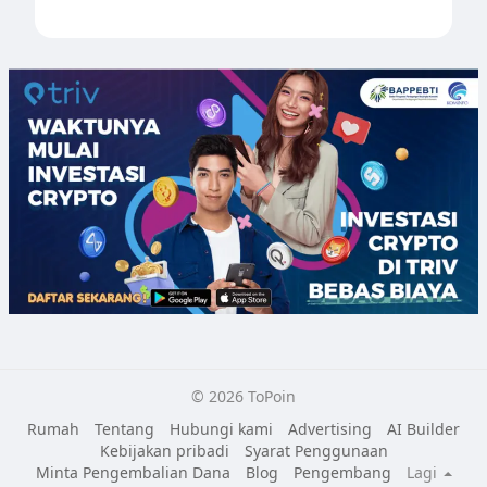
© 2026 ToPoin
Rumah
Tentang
Hubungi kami
Advertising
AI Builder
Kebijakan pribadi
Syarat Penggunaan
Minta Pengembalian Dana
Blog
Pengembang
Lagi