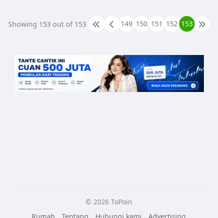
149
150
151
152
153
Showing 153 out of 153
© 2026 ToPoin
Rumah
Tentang
Hubungi kami
Advertising